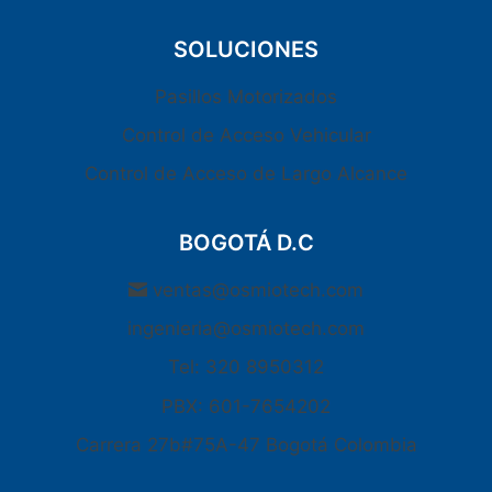
SOLUCIONES
Pasillos Motorizados
Control de Acceso Vehicular
Control de Acceso de Largo Alcance
BOGOTÁ D.C
ventas@osmiotech.com
ingenieria@osmiotech.com
Tel: 320 8950312
PBX: 601-7654202
Carrera 27b#75A-47 Bogotá Colombia