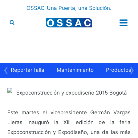
Saltar
OSSAC-Una Puerta, una Solución.
al
contenido
❮
❯
Reportar falla
Mantenimiento
Productos
Este martes el vicepresidente Germán Vargas
Lleras inauguró la XIII edición de la feria
Expoconstrucción y Expodiseño, una de las más