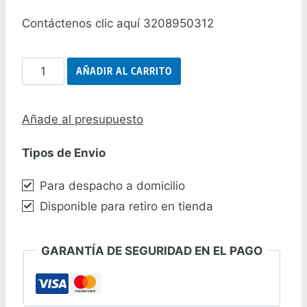
Contáctenos clic aquí 3208950312
Loop
AÑADIR AL CARRITO
Detector
de
Añade al presupuesto
Circuito
Tipos de Envio
Doble
Marca
Para despacho a domicilio
Bea
Disponible para retiro en tienda
cantidad
GARANTÍA DE SEGURIDAD EN EL PAGO