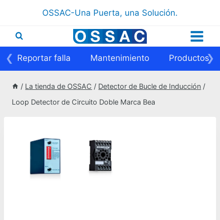
Saltar
OSSAC-Una Puerta, una Solución.
al
contenido
❮
❯
Reportar falla
Mantenimiento
Productos
/
La tienda de OSSAC
/
Detector de Bucle de Inducción
/
Loop Detector de Circuito Doble Marca Bea