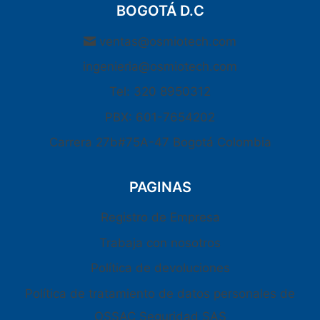
BOGOTÁ D.C
ventas@osmiotech.com
ingenieria@osmiotech.com
Tel: 320 8950312
PBX: 601-7654202
Carrera 27b#75A-47 Bogotá Colombia
PAGINAS
Registro de Empresa
Trabaja con nosotros
Política de devoluciones
Política de tratamiento de datos personales de
OSSAC Seguridad SAS