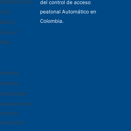
osmiotech.com
del control de acceso
peatonal Automático en
50312
Colombia.
654202
#75A-47
mbia
 Empresa
nosotros
devoluciones
tratamiento de
nales de
ridad SAS