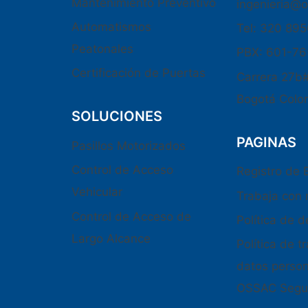
Mantenimiento Preventivo
ingenieria@
Automatismos
Tel: 320 89
Peatonales
PBX: 601-7
Certificación de Puertas
Carrera 27b
Bogotá Colo
SOLUCIONES
PAGINAS
Pasillos Motorizados
Control de Acceso
Registro de
Vehicular
Trabaja con 
Control de Acceso de
Política de 
Largo Alcance
Política de 
datos perso
OSSAC Segu