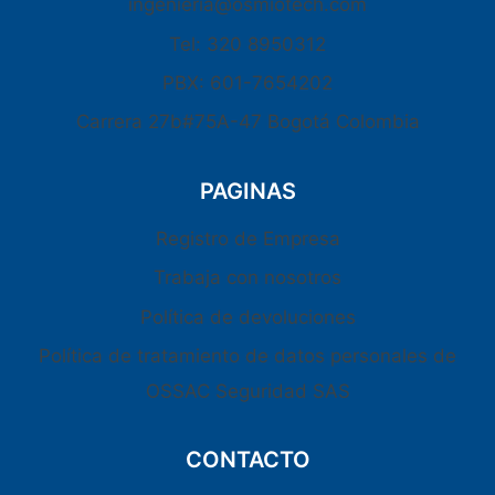
ingenieria@osmiotech.com
Tel: 320 8950312
PBX: 601-7654202
Carrera 27b#75A-47 Bogotá Colombia
PAGINAS
Registro de Empresa
Trabaja con nosotros
Política de devoluciones
Política de tratamiento de datos personales de
OSSAC Seguridad SAS
CONTACTO