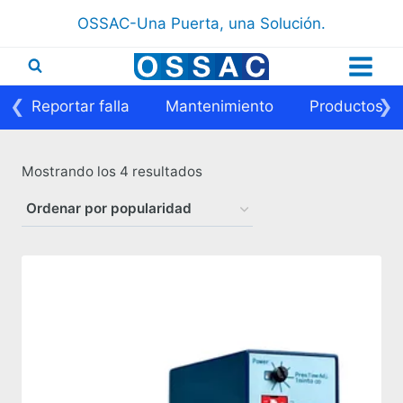
Saltar
OSSAC-Una Puerta, una Solución.
al
contenido
❮
❯
Reportar falla
Mantenimiento
Productos
Ordenado
Mostrando los 4 resultados
por
popularidad