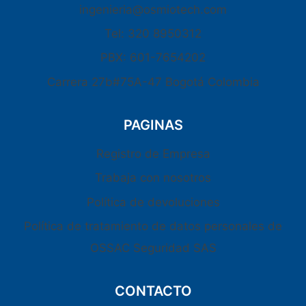
ingenieria@osmiotech.com
Tel: 320 8950312
PBX: 601-7654202
Carrera 27b#75A-47 Bogotá Colombia
PAGINAS
Registro de Empresa
Trabaja con nosotros
Política de devoluciones
Política de tratamiento de datos personales de
OSSAC Seguridad SAS
CONTACTO