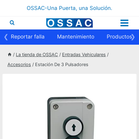
Saltar
OSSAC-Una Puerta, una Solución.
al
contenido
❮
❯
Reportar falla
Mantenimiento
Productos
/
La tienda de OSSAC
/
Entradas Vehiculares
/
Accesorios
/
Estación De 3 Pulsadores