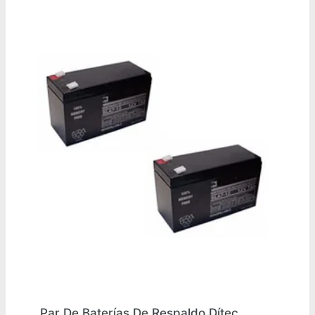
Par De Baterías De Respaldo Dítec