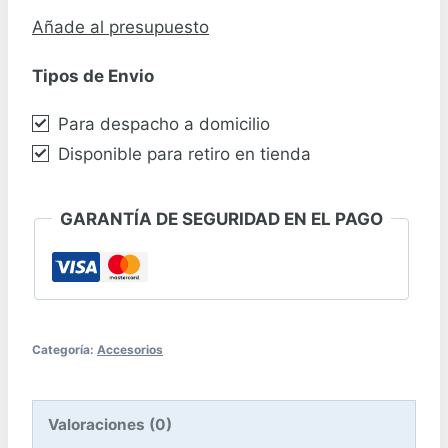
de
Añade al presupuesto
Emergencia
Tipos de Envio
en
Español
Para despacho a domicilio
con
Disponible para retiro en tienda
Tapa
Protectora
GARANTÍA DE SEGURIDAD EN EL PAGO
Stopper
STI
cantidad
Categoría:
Accesorios
Valoraciones (0)