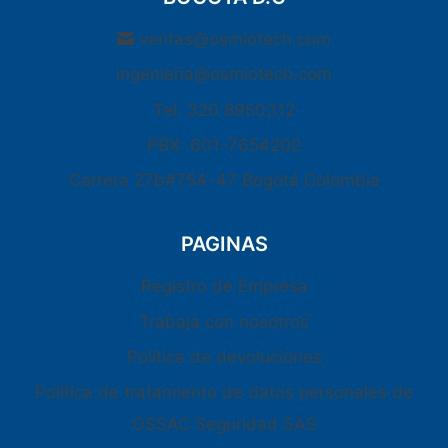
ventas@osmiotech.com
ingenieria@osmiotech.com
Tel: 320 8950312
PBX: 601-7654202
Carrera 27b#75A-47 Bogotá Colombia
PAGINAS
Registro de Empresa
Trabaja con nosotros
Política de devoluciones
Política de tratamiento de datos personales de
OSSAC Seguridad SAS