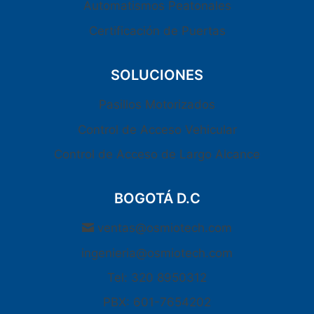
Automatismos Peatonales
Certificación de Puertas
SOLUCIONES
Pasillos Motorizados
Control de Acceso Vehicular
Control de Acceso de Largo Alcance
BOGOTÁ D.C
ventas@osmiotech.com
ingenieria@osmiotech.com
Tel: 320 8950312
PBX: 601-7654202