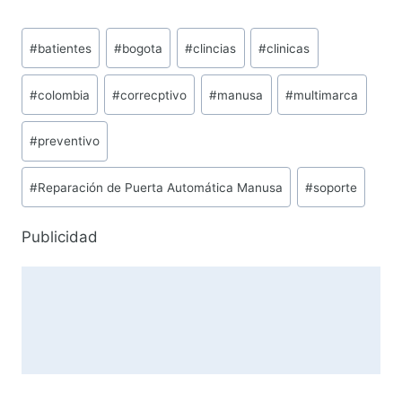
Etiquetas
#
batientes
#
bogota
#
clincias
#
clinicas
de
la
#
colombia
#
correcptivo
#
manusa
#
multimarca
entrada:
#
preventivo
#
Reparación de Puerta Automática Manusa
#
soporte
Publicidad