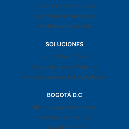
Mantenimiento Preventivo
Automatismos Peatonales
Certificación de Puertas
SOLUCIONES
Pasillos Motorizados
Control de Acceso Vehicular
Control de Acceso de Largo Alcance
BOGOTÁ D.C
ventas@osmiotech.com
ingenieria@osmiotech.com
Tel: 320 8950312