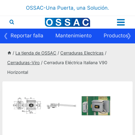
Saltar
OSSAC-Una Puerta, una Solución.
al
contenido
❮
❯
Reportar falla
Mantenimiento
Productos
/
La tienda de OSSAC
/
Cerraduras Electricas
/
Cerraduras-Viro
/
Cerradura Eléctrica Italiana V90
Horizontal