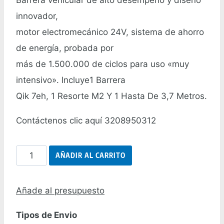
innovador,
motor electromecánico 24V, sistema de ahorro
de energía, probada por
más de 1.500.000 de ciclos para uso «muy
intensivo». Incluye1 Barrera
Qik 7eh, 1 Resorte M2 Y 1 Hasta De 3,7 Metros.
Contáctenos clic aquí 3208950312
Barrera
AÑADIR AL CARRITO
Vehicular
Ditec
Añade al presupuesto
3.7
Tipos de Envio
metros