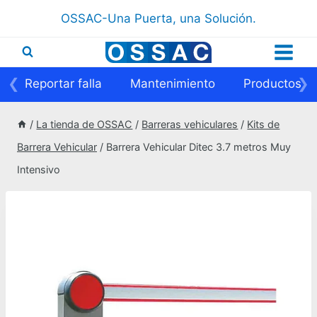
Saltar
OSSAC-Una Puerta, una Solución.
al
contenido
❮
❯
Reportar falla
Mantenimiento
Productos
/
La tienda de OSSAC
/
Barreras vehiculares
/
Kits de
Barrera Vehicular
/
Barrera Vehicular Ditec 3.7 metros Muy
Intensivo