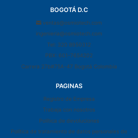
BOGOTÁ D.C
ventas@osmiotech.com
ingenieria@osmiotech.com
Tel: 320 8950312
PBX: 601-7654202
Carrera 27b#75A-47 Bogotá Colombia
PAGINAS
Registro de Empresa
Trabaja con nosotros
Política de devoluciones
Política de tratamiento de datos personales de