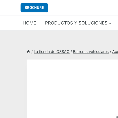
Saltar
BROCHURE
al
contenido
HOME
PRODUCTOS Y SOLUCIONES
/
La tienda de OSSAC
/
Barreras vehiculares
/
Ac