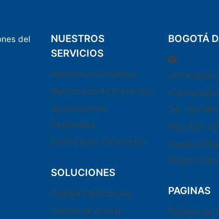
NUESTROS
BOGOTÁ D
ones del
SERVICIOS
Reportar un Problema
ventas@osm
Mantenimiento Preventivo
ingenieria@
Automatismos
Tel: 320 89
Peatonales
PBX: 601-7
Certificación de Puertas
Carrera 27b
Bogotá Colo
SOLUCIONES
PAGINAS
Pasillos Motorizados
Control de Acceso
Registro de