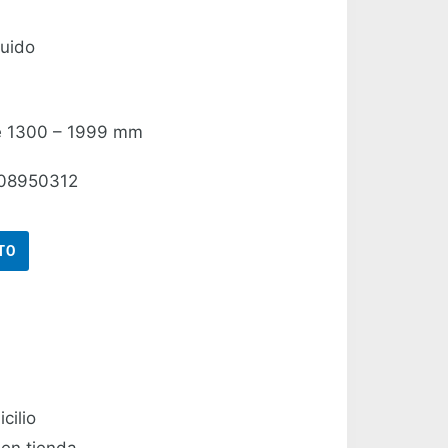
luido
de 1300 – 1999 mm
208950312
TO
cilio