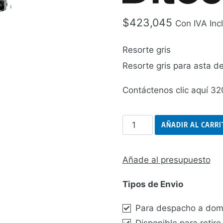
$
423,045
Con IVA Inc
Resorte gris
Resorte gris para asta 
Contáctenos clic aquí 3
Resorte
AÑADIR AL CARRI
Gris
M1
Añade al presupuesto
cantidad
Tipos de Envio
Para despacho a domi