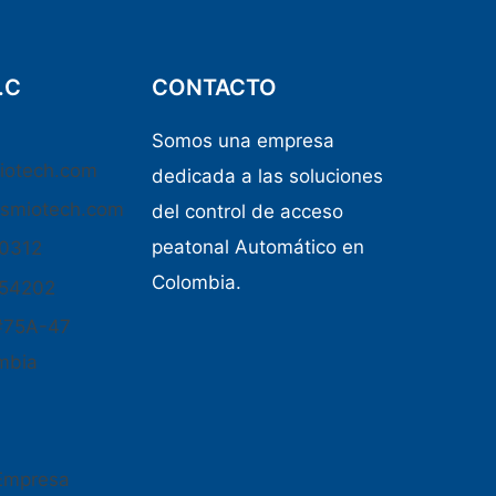
.C
CONTACTO
Somos una empresa
iotech.com
dedicada a las soluciones
osmiotech.com
del control de acceso
peatonal Automático en
50312
Colombia.
654202
#75A-47
mbia
 Empresa