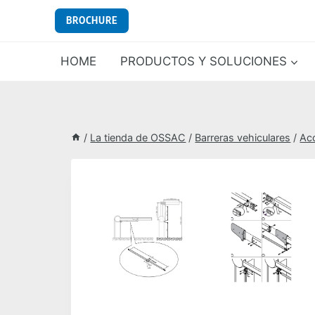
Saltar
BROCHURE
al
contenido
HOME
PRODUCTOS Y SOLUCIONES
/
La tienda de OSSAC
/
Barreras vehiculares
/
Ac