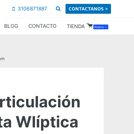
3106871887
CONTACTANOS >
BLOG
CONTACTO
TIENDA
Nuevo
 mm
rticulación
ta Wlíptica