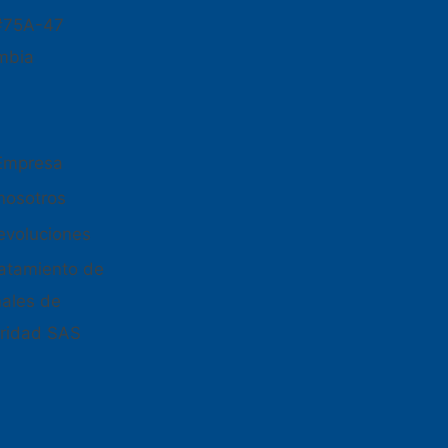
#75A-47
mbia
 Empresa
nosotros
devoluciones
tratamiento de
nales de
ridad SAS