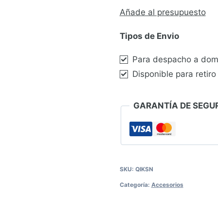
Articulación
Añade al presupuesto
Para
Tipos de Envio
Asta
Wlíptica
Para despacho a domi
2000
Disponible para retiro
mm
-
GARANTÍA DE SEGUR
4450
mm
cantidad
SKU:
QIKSN
Categoría:
Accesorios