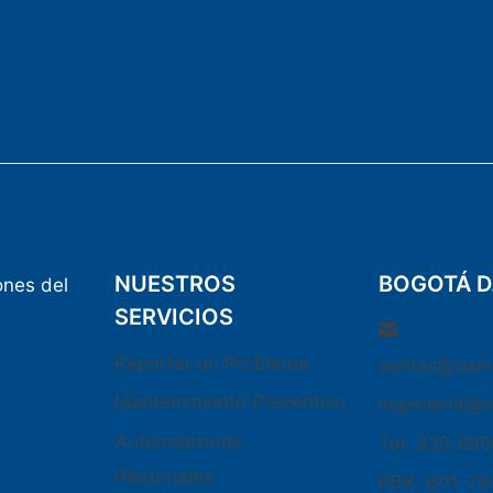
NUESTROS
BOGOTÁ D
ones del
SERVICIOS
Reportar un Problema
ventas@osm
Mantenimiento Preventivo
ingenieria@
Automatismos
Tel: 320 89
Peatonales
PBX: 601-7