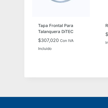
Tapa Frontal Para
R
Talanquera DíTEC
$
307,020
Con IVA
I
Incluido