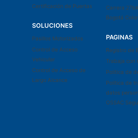
Certificación de Puertas
Carrera 27b
Bogotá Colo
SOLUCIONES
PAGINAS
Pasillos Motorizados
Control de Acceso
Registro de
Vehicular
Trabaja con 
Control de Acceso de
Política de 
Largo Alcance
Política de 
datos perso
OSSAC Segu