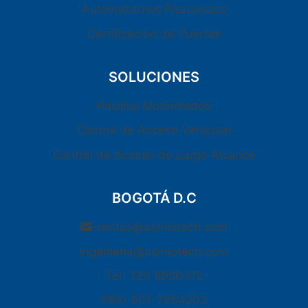
Automatismos Peatonales
Certificación de Puertas
SOLUCIONES
Pasillos Motorizados
Control de Acceso Vehicular
Control de Acceso de Largo Alcance
BOGOTÁ D.C
ventas@osmiotech.com
ingenieria@osmiotech.com
Tel: 320 8950312
PBX: 601-7654202