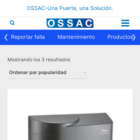
Saltar
OSSAC-Una Puerta, una Solución.
al
contenido
❮
❯
Reportar falla
Mantenimiento
Productos
Ordenado
Mostrando los 3 resultados
por
popularidad