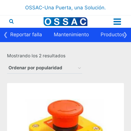
Saltar
OSSAC-Una Puerta, una Solución.
al
contenido
❮
❯
Reportar falla
Mantenimiento
Productos
Ordenado
Mostrando los 2 resultados
por
popularidad