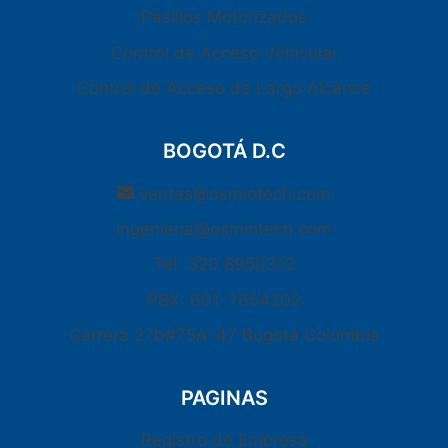
Pasillos Motorizados
Control de Acceso Vehicular
Control de Acceso de Largo Alcance
BOGOTÁ D.C
ventas@osmiotech.com
ingenieria@osmiotech.com
Tel: 320 8950312
PBX: 601-7654202
Carrera 27b#75A-47 Bogotá Colombia
PAGINAS
Registro de Empresa