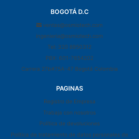
BOGOTÁ D.C
ventas@osmiotech.com
ingenieria@osmiotech.com
Tel: 320 8950312
PBX: 601-7654202
Carrera 27b#75A-47 Bogotá Colombia
PAGINAS
Registro de Empresa
Trabaja con nosotros
Política de devoluciones
Política de tratamiento de datos personales de