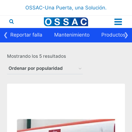
Saltar
OSSAC-Una Puerta, una Solución.
al
contenido
❮
❯
Reportar falla
Mantenimiento
Productos
Ordenado
Mostrando los 5 resultados
por
popularidad