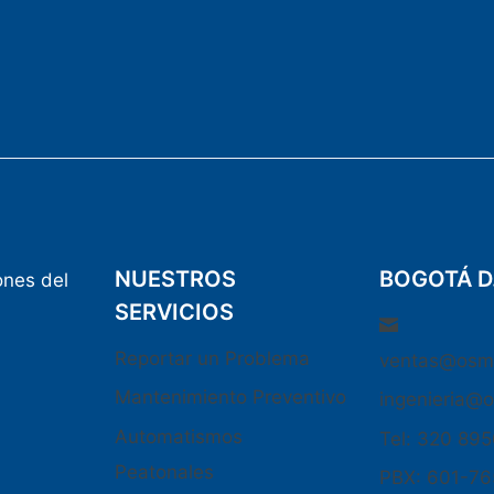
NUESTROS
BOGOTÁ D
ones del
SERVICIOS
Reportar un Problema
ventas@osm
Mantenimiento Preventivo
ingenieria@
Automatismos
Tel: 320 89
Peatonales
PBX: 601-7