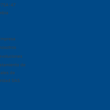
#75A-47
mbia
 Empresa
nosotros
devoluciones
tratamiento de
nales de
ridad SAS