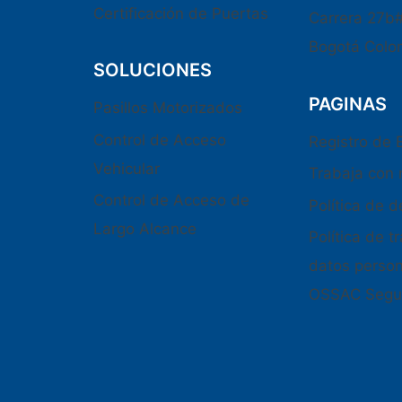
Certificación de Puertas
Carrera 27b
Bogotá Colo
SOLUCIONES
PAGINAS
Pasillos Motorizados
Control de Acceso
Registro de
Vehicular
Trabaja con 
Control de Acceso de
Política de 
Largo Alcance
Política de 
datos perso
OSSAC Segu