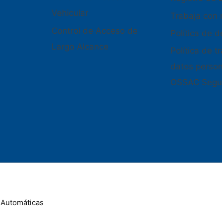
Vehicular
Trabaja con 
Control de Acceso de
Política de 
Largo Alcance
Política de 
datos perso
OSSAC Segu
 Automáticas