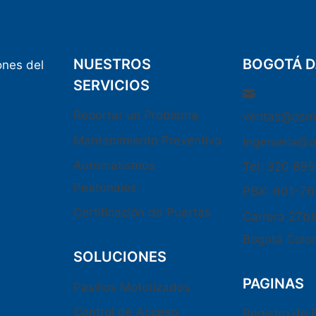
NUESTROS
BOGOTÁ D
ones del
SERVICIOS
Reportar un Problema
ventas@osm
Mantenimiento Preventivo
ingenieria@
Automatismos
Tel: 320 89
Peatonales
PBX: 601-7
Certificación de Puertas
Carrera 27b
Bogotá Colo
SOLUCIONES
PAGINAS
Pasillos Motorizados
Control de Acceso
Registro de