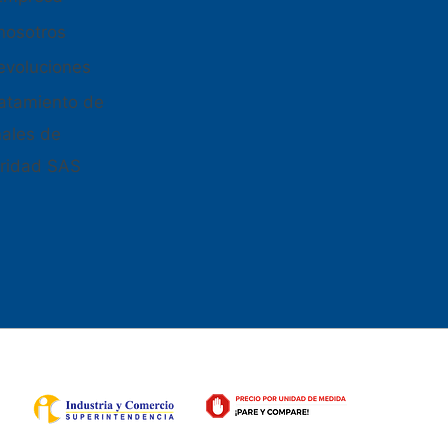
nosotros
devoluciones
tratamiento de
nales de
ridad SAS