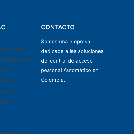
.C
CONTACTO
Somos una empresa
iotech.com
dedicada a las soluciones
osmiotech.com
del control de acceso
peatonal Automático en
50312
Colombia.
654202
#75A-47
mbia
 Empresa